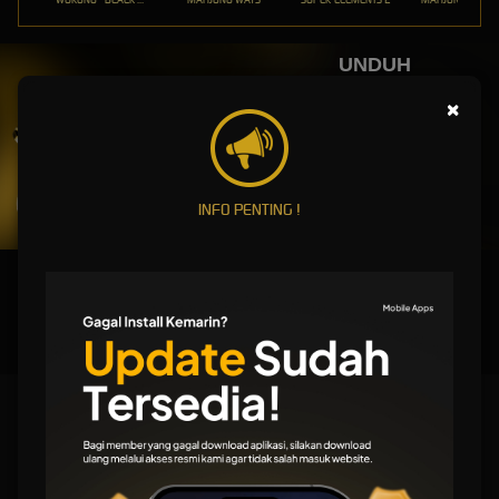
UNDUH
WG77 APP
×
Nikmati berbagai permainan dalam satu
genggaman
UNDUH
INFO PENTING !
PANDUAN INSTALASI
Selamat Datang Di WG77 Link Login Slot Online Terbaru
Selamat Datang Di WG77