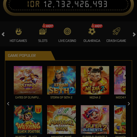
IDR
12,732,426,493
HOT GAMES
SLOTS
LIVE CASINO
OLAHRAGA
CRASH GAME
A
GAME POPULER
GATES OF OLYMPUS POP
STORM OF SETH 2
NEZHA 2
MOCHI MANIA 1
WUKONG - BLACK SCATTER
MAHJONG WAYS
SUPER ELEMENTS 2