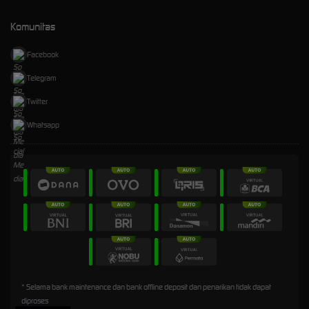
Komunitas
Facebook
Telegram
Twitter
Whatsapp
* Selama bank maintenance dan bank offline deposit dan penarikan tidak dapat
diproses