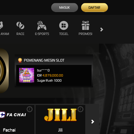
MASUK
DAFTAR
 AYAM
RACE
E-SPORTS
TOGEL
PROMOSI
PEMENANG MESIN SLOT
bur****0
IDR
4,879,000.00
Sugar Rush 1000
kuda****2
IDR
3,308,400.00
Mahjong Wins 3 – Black Scatter
i
i
i
gon****7
IDR
2,267,430.00
No Limit City
Gates of Olympus 1000
Fachai
Jili
daen****y