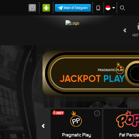
Main di Telegram
HOT
JACKPOT
PLAY
i
Pragmatic Play
Fat Pand