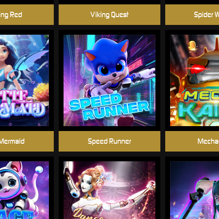
ing Red
Viking Quest
Spider
e Mermaid
Speed Runner
Mecha 