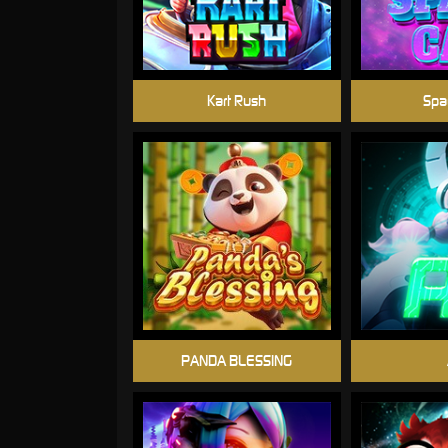
Kart Rush
Spa
PANDA BLESSING