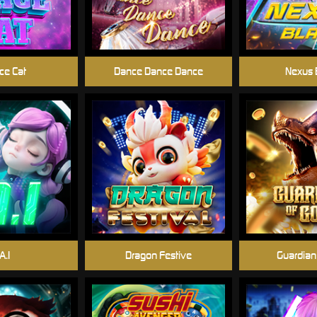
ce Cat
Dance Dance Dance
Nexus 
A.I
Dragon Festive
Guardian 