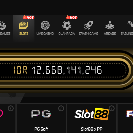
 GAMES
SLOTS
LIVE CASINO
OLAHRAGA
CRASH GAME
ARCADE
SABUNG
IDR
12,668,140,515
i
i
i
a
PG Soft
Slot88 x PP