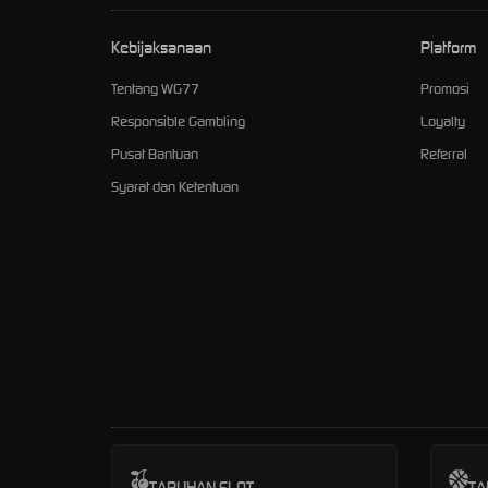
Kebijaksanaan
Platform
Tentang WG77
Promosi
Responsible Gambling
Loyalty
Pusat Bantuan
Referral
Syarat dan Ketentuan
TARUHAN SLOT
TA