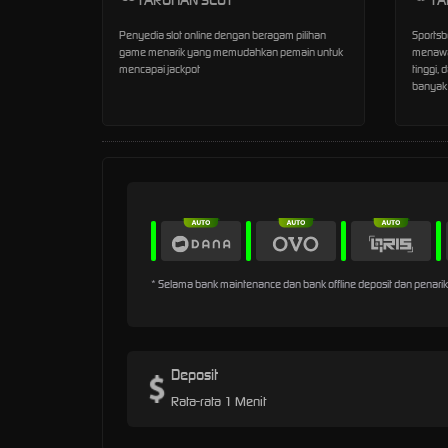
Penyedia slot online dengan beragam pilihan
Sportsb
game menarik yang memudahkan pemain untuk
menawar
mencapai jackpot
tinggi,
banyak 
* Selama bank maintenance dan bank offline deposit dan penarik
Deposit
Rata-rata 1 Menit