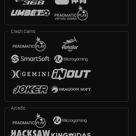
Crash Game
Arcade