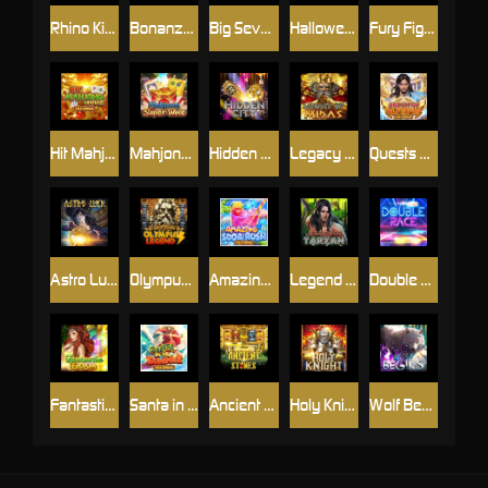
Rhino King
Bonanza Coins
Big Sevens Jackpot
Halloween Ghost
Fury Fighters
Hit Mahjong Wins
Mahjong Super Wins
Hidden City
Legacy of Midas
Quests of Olympus
Astro Luck
Olympus Legend
Amazing Soda Rush
Legend of Tarzan
Double Race
Fantastic Faries
Santa in the Summer
Ancient Stones
Holy Knight
Wolf Begins